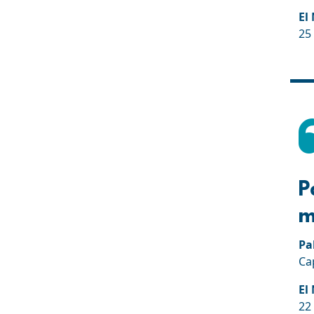
El
25 
P
m
Pa
Ca
El
22 