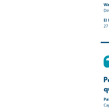
Wa
Di
El
27
P
q
Pa
Ca