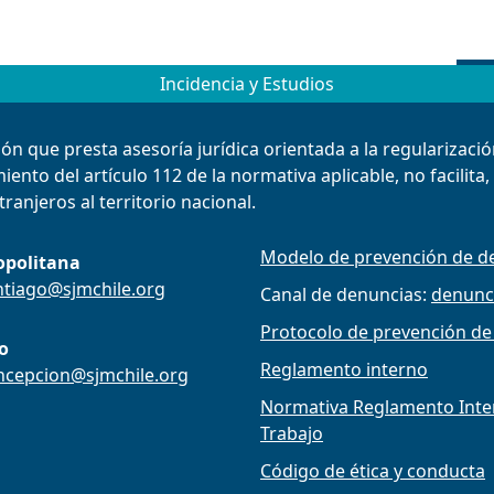
Incidencia y Estudios
ión que presta asesoría jurídica orientada a la regularizac
ento del artículo 112 de la normativa aplicable, no facilita
ranjeros al territorio nacional.
Modelo de prevención de de
opolitana
ntiago@sjmchile.org
Canal de denuncias:
denunc
Protocolo de prevención de
o
Reglamento interno
ncepcion@sjmchile.org
Normativa Reglamento Intern
Trabajo
Código de ética y conducta