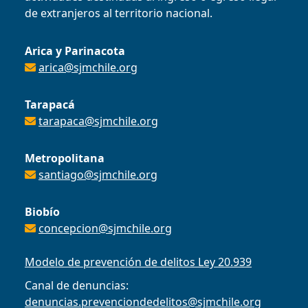
de extranjeros al territorio nacional.
Arica y Parinacota
arica@sjmchile.org
Tarapacá
tarapaca@sjmchile.org
Metropolitana
santiago@sjmchile.org
Biobío
concepcion@sjmchile.org
Modelo de prevención de delitos Ley 20.939
Canal de denuncias:
denuncias.prevenciondedelitos@sjmchile.org