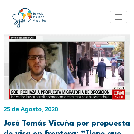
Skip
to
content
25 de Agosto, 2020
José Tomás Vicuña por propuesta
de visa en frontera: “Tiene que