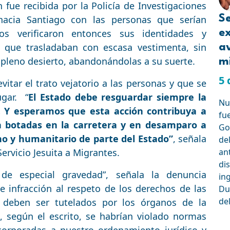
n fue recibida por la Policía de Investigaciones
Se
acia Santiago con las personas que serían
cos verificaron entonces sus identidades y
e
s que trasladaban con escasa vestimenta, sin
a
 pleno desierto, abandonándolas a su suerte.
mi
5 
itar el trato vejatorio a las personas y que se
ugar. “
El Estado debe resguardar siempre la
Nue
. Y esperamos que esta acción contribuya a
fu
 botadas en la carretera y en desamparo a
Go
o y humanitario de parte del Estado”
, señala
de
ervicio Jesuita a Migrantes.
an
dis
s de especial gravedad”, señala la denuncia
in
e infracción al respeto de los derechos de las
Du
de
e deben ser tutelados por los órganos de la
, según el escrito, se habrían violado normas