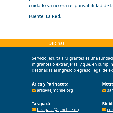
cuidado ya no era responsabilidad de la
Fuente:
La Red.
Oficinas
Servicio Jesuita a Migrantes es una fundac
migrantes o extranjeras, y que, en cumplimi
destinadas al ingreso o egreso ilegal de ext
Arica y Parinacota
Metr
arica@sjmchile.org
sa
Tarapacá
Biobí
tarapaca@sjmchile.org
co