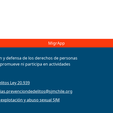
MigrApp
ión y defensa de los derechos de personas
, promueve ni participa en actividades
litos Ley 20.939
ias.prevenciondedelitos@sjmchile.org
 explotación y abuso sexual SJM