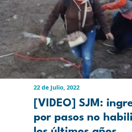
22 de Julio, 2022
[VIDEO] SJM: ingre
por pasos no habili
los últimos años