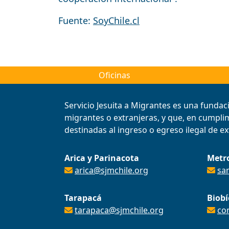
Fuente:
SoyChile.cl
Oficinas
Servicio Jesuita a Migrantes es una fundac
migrantes o extranjeras, y que, en cumplimi
destinadas al ingreso o egreso ilegal de ext
Arica y Parinacota
Metr
arica@sjmchile.org
sa
Tarapacá
Biobí
tarapaca@sjmchile.org
co