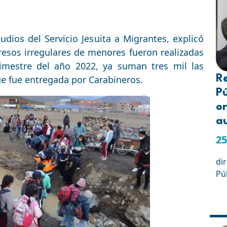
udios del Servicio Jesuita a Migrantes, explicó
gresos irregulares de menores fueron realizadas
rimestre del año 2022, ya suman tres mil las
R
ue fue entregada por Carabineros.
Pú
or
a
25
di
Pú