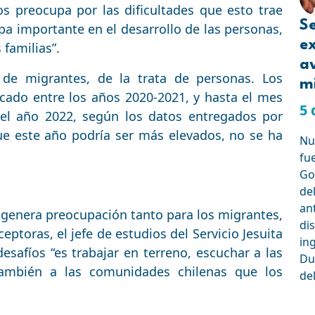
os preocupa por las dificultades que esto trae
Se
apa importante en el desarrollo de las personas,
e
 familias”.
a
 de migrantes, de la trata de personas. Los
mi
icado entre los años 2020-2021, y hasta el mes
5 
del año 2022, según los datos entregados por
ue este año podría ser más elevados, no se ha
Nue
fu
Go
de
an
e genera preocupación tanto para los migrantes,
dis
toras, el jefe de estudios del Servicio Jesuita
in
safíos “es trabajar en terreno, escuchar a las
Du
ambién a las comunidades chilenas que los
de