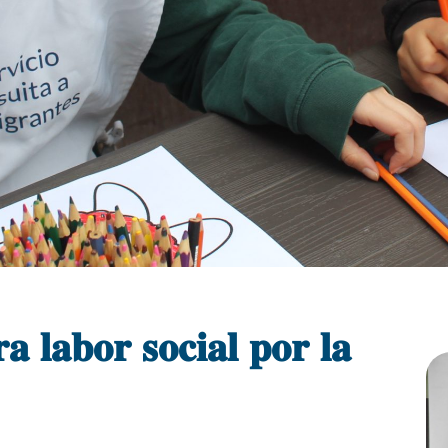
 𝐥𝐚𝐛𝐨𝐫 𝐬𝐨𝐜𝐢𝐚𝐥 𝐩𝐨𝐫 𝐥𝐚