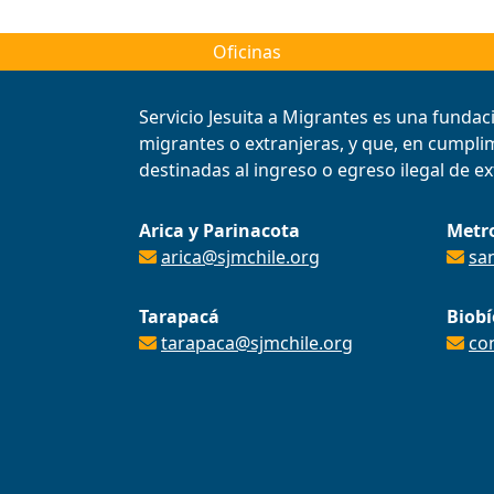
Oficinas
Servicio Jesuita a Migrantes es una fundac
migrantes o extranjeras, y que, en cumplimi
destinadas al ingreso o egreso ilegal de ext
Arica y Parinacota
Metr
arica@sjmchile.org
sa
Tarapacá
Biobí
tarapaca@sjmchile.org
co