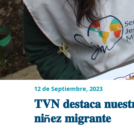
12 de Septiembre, 2023
𝐓𝐕𝐍 𝐝𝐞𝐬𝐭𝐚𝐜𝐚 𝐧𝐮𝐞𝐬𝐭𝐫
𝐧𝐢ñ𝐞𝐳 𝐦𝐢𝐠𝐫𝐚𝐧𝐭𝐞