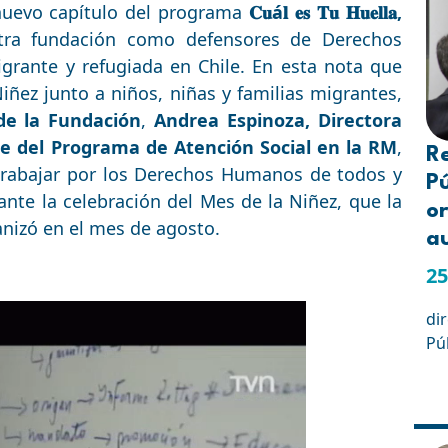
nuevo capítulo del programa
𝐂𝐮á𝐥 𝐞𝐬 𝐓𝐮 𝐇𝐮𝐞𝐥𝐥𝐚,
tra fundación como defensores de Derechos
grante y refugiada en Chile. En esta nota que
iñez junto a niños, niñas y familias migrantes,
de la Fundación
,
Andrea Espinoza, Directora
le del Programa de Atención Social en la RM
,
R
trabajar por los Derechos Humanos de todos y
Pú
ante la celebración del Mes de la Niñez, que la
or
anizó en el mes de agosto.
a
25
di
Pú