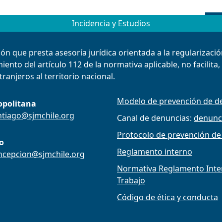
Incidencia y Estudios
ión que presta asesoría jurídica orientada a la regularizac
ento del artículo 112 de la normativa aplicable, no facilita
ranjeros al territorio nacional.
Modelo de prevención de de
opolitana
ntiago@sjmchile.org
Canal de denuncias:
denunc
Protocolo de prevención de
o
Reglamento interno
ncepcion@sjmchile.org
Normativa Reglamento Intern
Trabajo
Código de ética y conducta