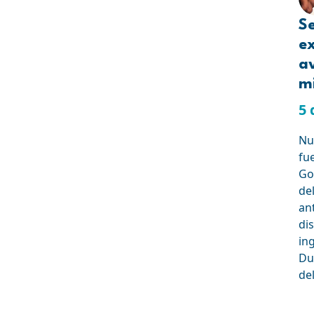
Se
e
a
mi
5 
Nue
fu
Go
de
an
dis
in
Du
de