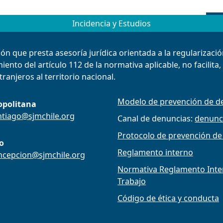
Incidencia y Estudios
ión que presta asesoría jurídica orientada a la regularizac
ento del artículo 112 de la normativa aplicable, no facilita
ranjeros al territorio nacional.
Modelo de prevención de de
opolitana
ntiago@sjmchile.org
Canal de denuncias:
denunc
Protocolo de prevención de
o
Reglamento interno
ncepcion@sjmchile.org
Normativa Reglamento Intern
Trabajo
Código de ética y conducta