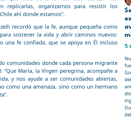
n replicarlas, organizarnos para resistir los
Se
 Chile ahí donde estamos”.
e
zelli recordó que la fe, aunque pequeña como
a
para sostener la vida y abrir caminos nuevos:
mi
no una fe confiada, que se apoya en Él incluso
5 
Nue
endo comunidades donde cada persona migrante
fu
d: “Que María, la Virgen peregrina, acompañe a
Go
ida, y nos ayude a ser comunidades abiertas,
de
 no como una amenaza, sino como un hermano
an
dis
za”.
in
Du
de