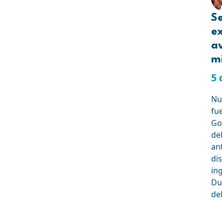
Se
e
a
mi
5 
Nue
fu
Go
de
an
dis
in
Du
de