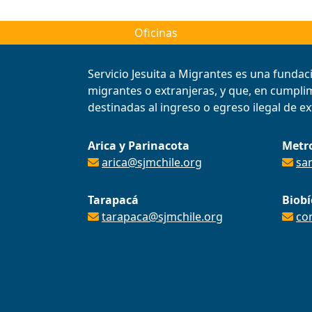
Oficinas
Servicio Jesuita a Migrantes es una fundac
migrantes o extranjeras, y que, en cumplimi
destinadas al ingreso o egreso ilegal de ext
Arica y Parinacota
Metr
arica@sjmchile.org
sa
Tarapacá
Biobí
tarapaca@sjmchile.org
co