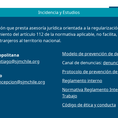
Incidencia y Estudios
ión que presta asesoría jurídica orientada a la regularizac
ento del artículo 112 de la normativa aplicable, no facilita
ranjeros al territorio nacional.
Modelo de prevención de de
opolitana
ntiago@sjmchile.org
Canal de denuncias:
denunc
Protocolo de prevención de
o
Reglamento interno
ncepcion@sjmchile.org
Normativa Reglamento Intern
Trabajo
Código de ética y conducta