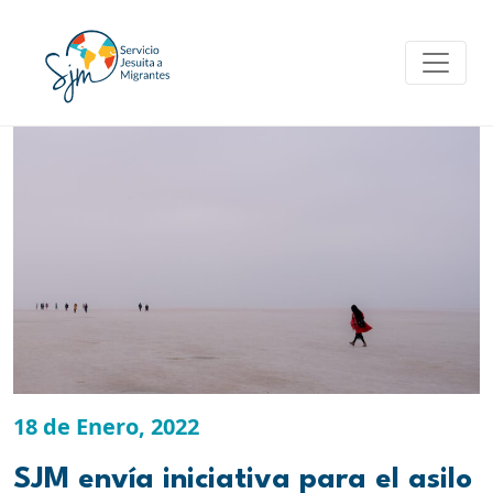
Skip
to
content
18 de Enero, 2022
SJM envía iniciativa para el asilo