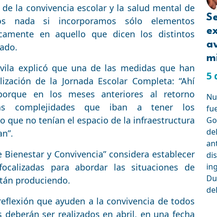
de la convivencia escolar y la salud mental de
Se
os nada si incorporamos sólo elementos
e
icamente en aquello que dicen los distintos
a
tado.
mi
Ávila explicó que una de las medidas que han
5 
ilización de la Jornada Escolar Completa: “Ahí
rque en los meses anteriores al retorno
Nue
las complejidades que iban a tener los
fu
 que no tenían el espacio de la infraestructura
Go
de
an”.
an
e Bienestar y Convivencia” considera establecer
dis
 focalizadas para abordar las situaciones de
in
Du
stán produciendo.
de
reflexión que ayuden a la convivencia de todos
 deberán ser realizados en abril, en una fecha