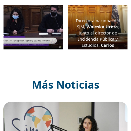
Directora nacional del
SJM,
Waleska Ureta
,
junto al director de
Incidencia Pública y
Estudios,
Carlos
Figueroa,
durante su
intervención en la
Comisión de Participación
Popular y Equidad
territorial de la
Más Noticias
Convención
Constitucional