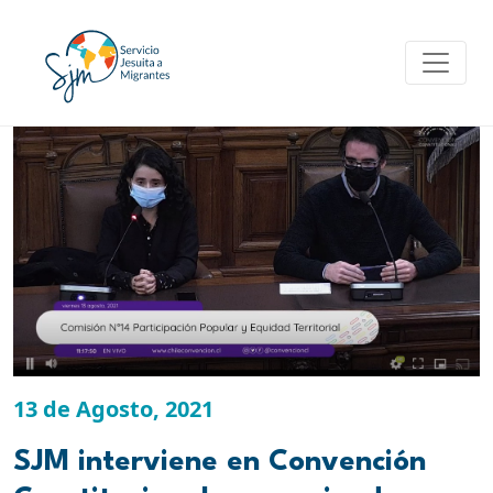
Skip
to
content
13 de Agosto, 2021
SJM interviene en Convención