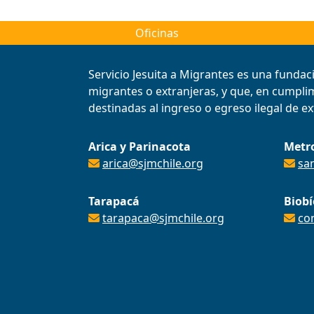
Oficinas
Servicio Jesuita a Migrantes es una fundac
migrantes o extranjeras, y que, en cumplimi
destinadas al ingreso o egreso ilegal de ext
Arica y Parinacota
Metr
arica@sjmchile.org
sa
Tarapacá
Biobí
tarapaca@sjmchile.org
co