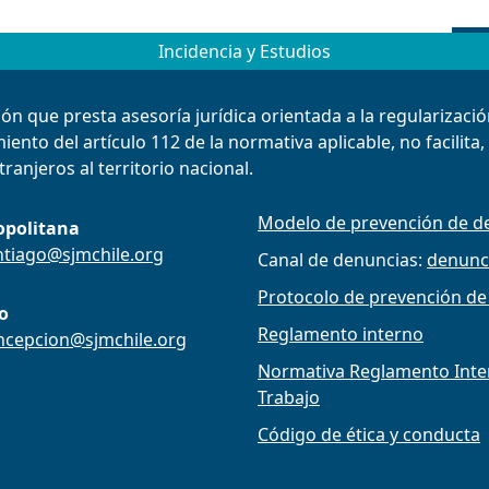
Incidencia y Estudios
ión que presta asesoría jurídica orientada a la regularizac
ento del artículo 112 de la normativa aplicable, no facilita
ranjeros al territorio nacional.
Modelo de prevención de de
opolitana
ntiago@sjmchile.org
Canal de denuncias:
denunc
Protocolo de prevención de
o
Reglamento interno
ncepcion@sjmchile.org
Normativa Reglamento Intern
Trabajo
Código de ética y conducta