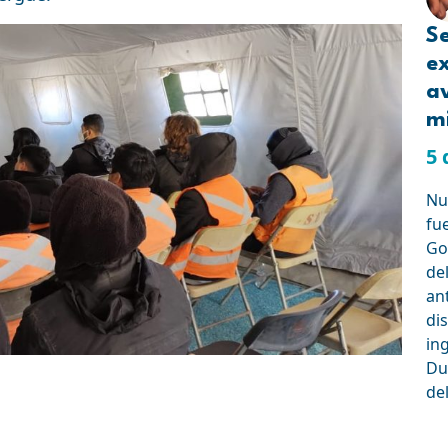
Se
e
a
mi
5 
Nue
fu
Go
de
an
dis
in
Du
de