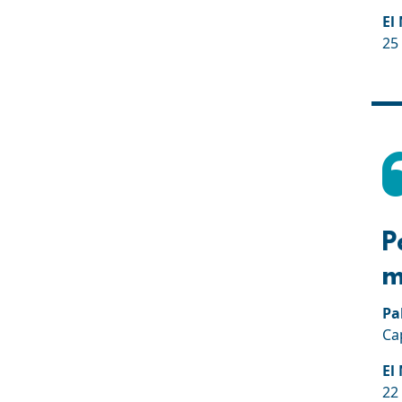
El
25 
P
m
Pa
Ca
El
22 