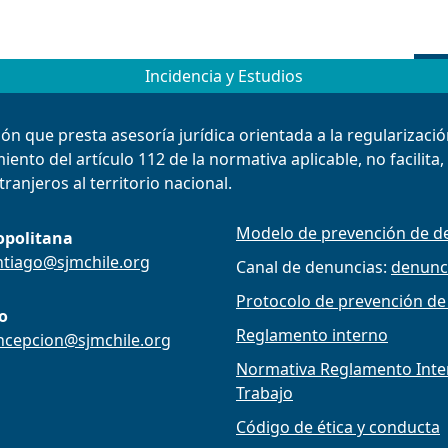
Incidencia y Estudios
ión que presta asesoría jurídica orientada a la regularizac
ento del artículo 112 de la normativa aplicable, no facilita
ranjeros al territorio nacional.
Modelo de prevención de de
opolitana
ntiago@sjmchile.org
Canal de denuncias:
denunc
Protocolo de prevención de
o
Reglamento interno
ncepcion@sjmchile.org
Normativa Reglamento Intern
Trabajo
Código de ética y conducta