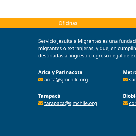
Oficinas
Servicio Jesuita a Migrantes es una fundac
migrantes o extranjeras, y que, en cumplimi
destinadas al ingreso o egreso ilegal de ext
Arica y Parinacota
Metr
arica@sjmchile.org
sa
Tarapacá
Biobí
tarapaca@sjmchile.org
co