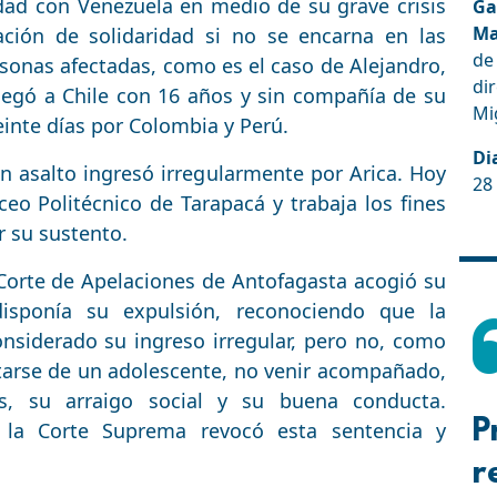
idad con Venezuela en medio de su grave crisis
Ga
Ma
ración de solidaridad si no se encarna en las
de
rsonas afectadas, como es el caso de Alejandro,
dir
legó a Chile con 16 años y sin compañía de su
Mi
einte días por Colombia y Perú.
Di
 asalto ingresó irregularmente por Arica. Hoy
28
eo Politécnico de Tarapacá y trabaja los fines
r su sustento.
 Corte de Apelaciones de Antofagasta acogió su
isponía su expulsión, reconociendo que la
onsiderado su ingreso irregular, pero no, como
ratarse de un adolescente, no venir acompañado,
s, su arraigo social y su buena conducta.
P
 la Corte Suprema revocó esta sentencia y
r