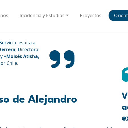
enos
Incidencia y Estudios
Proyectos
Orient
Servicio Jesuita a
Herrera
, Directora
 y
+Moisés Atisha,
r Chile.
V
aso de Alejandro
a
e