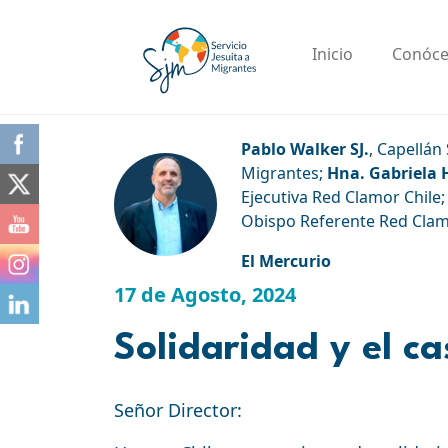
Skip
to
Inicio
Conóc
content
Pablo Walker SJ.
, Capellán 
Migrantes;
Hna. Gabriela 
Ejecutiva Red Clamor Chile;
Obispo Referente Red Clamo
El Mercurio
17 de Agosto, 2024
Solidaridad y el c
Señor Director: