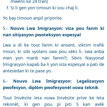
mwens ke 24 tran)
Si li gen yon timoun ki sou chaj li.
Yo bay timoun anpil priyorite.
5.-
Nouvo Lwa Imigrasyon: viza pou fanm ki
nan sitiyasyon pwoteksyon espesyal
Lwa a di ke tout fanm ki ansent, viktim trafik
moun, ki sibi vyolans swa pou sèks li, swa anba
men yon manb nan fanmi’l; Sèvis Nasyonal
Imigrasyon kapab ba li yon viza espesyal a pati de
antesedan ki te pase yo.
6.-
Nouvo Lwa Imigrasyon: Legalizasyon
pwofesyon, diplòm pwofesyonèl oswa teknik
Tout Inivèsite leta oswa Inivèsite prive ke leta
rekonèt, ki gen pou pi piti 5 kan avèk