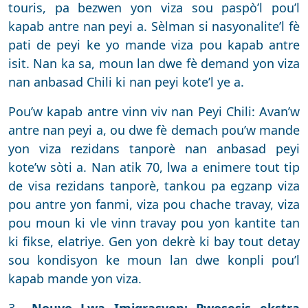
touris, pa bezwen yon viza sou paspò’l pou’l
kapab antre nan peyi a. Sèlman si nasyonalite’l fè
pati de peyi ke yo mande viza pou kapab antre
isit. Nan ka sa, moun lan dwe fè demand yon viza
nan anbasad Chili ki nan peyi kote’l ye a.
Pou’w kapab antre vinn viv nan Peyi Chili: Avan’w
antre nan peyi a, ou dwe fè demach pou’w mande
yon viza rezidans tanporè nan anbasad peyi
kote’w sòti a. Nan atik 70, lwa a enimere tout tip
de visa rezidans tanporè, tankou pa egzanp viza
pou antre yon fanmi, viza pou chache travay, viza
pou moun ki vle vinn travay pou yon kantite tan
ki fikse, elatriye. Gen yon dekrè ki bay tout detay
sou kondisyon ke moun lan dwe konpli pou’l
kapab mande yon viza.