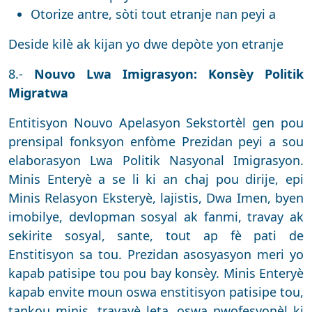
Otorize antre, sòti tout etranje nan peyi a
Deside kilè ak kijan yo dwe depòte yon etranje
8.-
Nouvo Lwa Imigrasyon: Konsèy Politik
Migratwa
Entitisyon Nouvo Apelasyon Sekstortèl gen pou
prensipal fonksyon enfòme Prezidan peyi a sou
elaborasyon Lwa Politik Nasyonal Imigrasyon.
Minis Enteryè a se li ki an chaj pou dirije, epi
Minis Relasyon Eksteryè, lajistis, Dwa Imen, byen
imobilye, devlopman sosyal ak fanmi, travay ak
sekirite sosyal, sante, tout ap fè pati de
Enstitisyon sa tou. Prezidan asosyasyon meri yo
kapab patisipe tou pou bay konsèy. Minis Enteryè
kapab envite moun oswa enstitisyon patisipe tou,
tankou minis, travayè leta, oswa pwofesyonèl ki