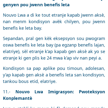
genyen pou jwenn benefis leta
Nouvo Lwa a di ke tout etranje kapab jwenn aksè,
nan menm kondisyon avèk chilyen, pou jwenn
benefis ke leta bay.
Sepandan, pral gen kèk eksepsyon sou pwogram
oswa benefis ke leta bay (pa egzanp benefis lajan,
elatriye), sèl etranje k’ap kapab gen aksè ak yo se
etranje ki gen plis ke 24 mwa k’ap viv nan peyi a.
Kondisyon sa pap aplike pou timoun, adolesan,
y’ap kapab gen aksè a benefis leta san kondisyon,
tankou bous etid, elatriye.
11.-
Nouvo Lwa Imigrasyon: Pwoteksyon
Konplemantè