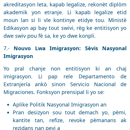
akreditasyon leta, kapab legalize, rekonèt diplòm
akademik yon etranje. Li kapab legalize etid
moun lan si li vle kontinye etidye tou. Ministè
Edikasyon ap bay tout swivi, règ ke entitisyon yo
dwe swiv pou fè sa, ke yo dwe konpli.
7.-
Nouvo Lwa Imigrasyon: Sèvis Nasyonal
Imigrasyon
Yo pral chanje non entitisyon ki an chaj
imigrasyon. Li pap rele Departamento de
Extranjería ankò sinon Servicio Nacional de
Migraciones. Fonksyon prensipal li yo se:
Aplike Politik Nasyonal Imigrasyon an
Pran desizyon sou tout demach yo, pèmi,
kantite tan, refize, revoke pèmanans ak
rezidans nan peyi a