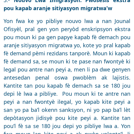
3.-
Nouvo Lwa Imigrasyon: Pwosesis ekstra
pou kapab aranje sitiyasyon migratwa’w
Yon fwa ke yo pibliye nouvo lwa a nan Jounal
Ofisyèl, pral gen yon peryòd enskripsyon ekstra
pou moun ki pa gen papye kapab fè demach pou
aranje sitiyasyon migratwa yo, kote yo pral kapab
fè demand pèmi rezidans tanporè. Moun ki kapab
fè demand sa, se moun ki te pase nan fwontyè ki
legal pou antre nan peyi a, men li pa dwe genyen
antesedan penal oswa pwoblèm ak lajistis.
Kantite tan pou kapab fè demach sa se 180 jou
depi lè lwa a pibliye. Pou moun ki te antre nan
peyi a nan fwontyè ilegal, yo kapab kite peyi a
san yo pa ba’l okenn sanksyon, ni yo pap ba’l lèt
depòtasyon jidisyè pou kite peyi a. Kantite tan
pou’l fè sa se 180 jou depi yo pibliye lwa a. Yon