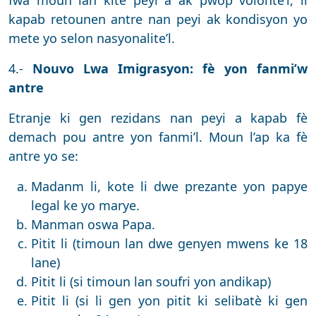
fwa moun lan kite peyi a ak pwòp volonte’l, li
kapab retounen antre nan peyi ak kondisyon yo
mete yo selon nasyonalite’l.
4.-
Nouvo Lwa Imigrasyon: fè yon fanmi’w
antre
Etranje ki gen rezidans nan peyi a kapab fè
demach pou antre yon fanmi’l. Moun l’ap ka fè
antre yo se:
Madanm li, kote li dwe prezante yon papye
legal ke yo marye.
Manman oswa Papa.
Pitit li (timoun lan dwe genyen mwens ke 18
lane)
Pitit li (si timoun lan soufri yon andikap)
Pitit li (si li gen yon pitit ki selibatè ki gen