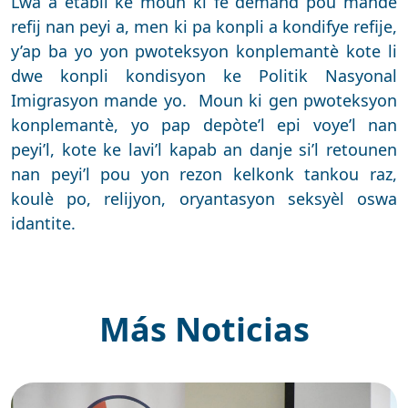
Lwa a etabli ke moun ki fè demand pou mande
refij nan peyi a, men ki pa konpli a kondifye refije,
y’ap ba yo yon pwoteksyon konplemantè kote li
dwe konpli kondisyon ke Politik Nasyonal
Imigrasyon mande yo. Moun ki gen pwoteksyon
konplemantè, yo pap depòte’l epi voye’l nan
peyi’l, kote ke lavi’l kapab an danje si’l retounen
nan peyi’l pou yon rezon kelkonk tankou raz,
koulè po, relijyon, oryantasyon seksyèl oswa
idantite.
Más Noticias