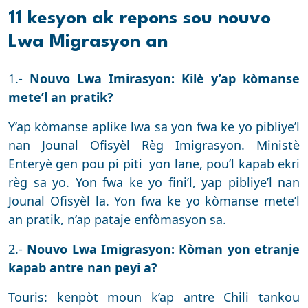
11 kesyon ak repons sou nouvo
Lwa Migrasyon an
1.-
Nouvo Lwa Imirasyon: Kilè y’ap kòmanse
mete’l an pratik?
Y’ap kòmanse aplike lwa sa yon fwa ke yo pibliye’l
nan Jounal Ofisyèl Règ Imigrasyon. Ministè
Enteryè gen pou pi piti yon lane, pou’l kapab ekri
règ sa yo. Yon fwa ke yo fini’l, yap pibliye’l nan
Jounal Ofisyèl la. Yon fwa ke yo kòmanse mete’l
an pratik, n’ap pataje enfòmasyon sa.
2.-
Nouvo Lwa Imigrasyon: Kòman yon etranje
kapab antre nan peyi a?
Touris: kenpòt moun k’ap antre Chili tankou